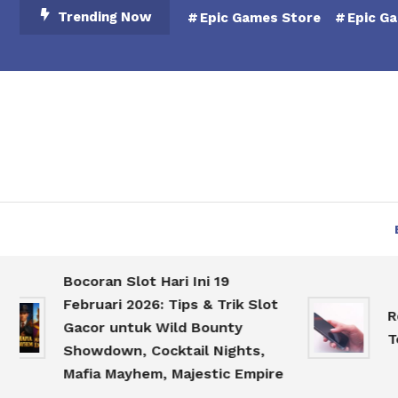
Skip
Trending Now
Epic Games Store
Epic G
To
Content
Bocoran Slot Hari Ini 19
Februari 2026: Tips & Trik Slot
Re
Gacor untuk Wild Bounty
Te
Showdown, Cocktail Nights,
Mafia Mayhem, Majestic Empire