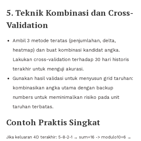
5. Teknik Kombinasi dan Cross-
Validation
Ambil 3 metode teratas (penjumlahan, delta,
heatmap) dan buat kombinasi kandidat angka.
Lakukan cross-validation terhadap 30 hari historis
terakhir untuk menguji akurasi.
Gunakan hasil validasi untuk menyusun grid taruhan:
kombinasikan angka utama dengan backup
numbers untuk meminimalkan risiko pada unit
taruhan terbatas.
Contoh Praktis Singkat
Jika keluaran 4D terakhir: 5-8-2-1 → sum=16 -> modulo10=6 →