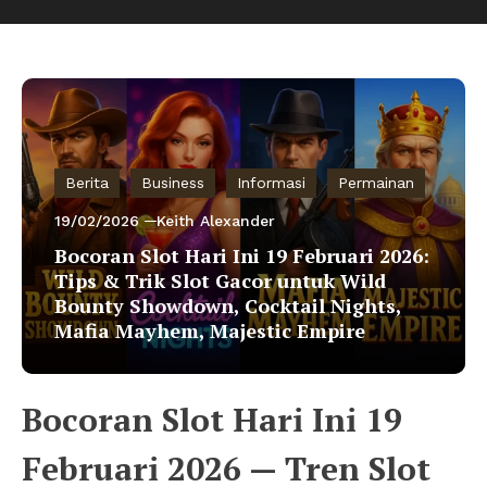
Berita
Business
Informasi
Permainan
19/02/2026
Keith Alexander
Bocoran Slot Hari Ini 19 Februari 2026:
Tips & Trik Slot Gacor untuk Wild
Bounty Showdown, Cocktail Nights,
Mafia Mayhem, Majestic Empire
Bocoran Slot Hari Ini 19
Februari 2026 — Tren Slot