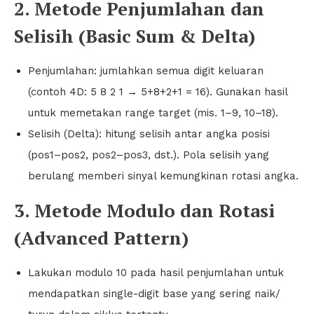
2. Metode Penjumlahan dan
Selisih (Basic Sum & Delta)
Penjumlahan: jumlahkan semua digit keluaran
(contoh 4D: 5 8 2 1 → 5+8+2+1 = 16). Gunakan hasil
untuk memetakan range target (mis. 1–9, 10–18).
Selisih (Delta): hitung selisih antar angka posisi
(pos1–pos2, pos2–pos3, dst.). Pola selisih yang
berulang memberi sinyal kemungkinan rotasi angka.
3. Metode Modulo dan Rotasi
(Advanced Pattern)
Lakukan modulo 10 pada hasil penjumlahan untuk
mendapatkan single-digit base yang sering naik/