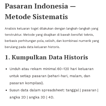
Pasaran Indonesia —
Metode Sistematis
Analisis keluaran togel dilakukan dengan langkah-langkah yang
terstruktur. Metode yang disajikan di bawah bersifat teknis,
berbasis perhitungan pola, selisih, dan kombinasi numerik yang
berulang pada data keluaran historis.
1. Kumpulkan Data Historis
Unduh atau rekam minimal 60–120 hari keluaran
untuk setiap pasaran (sehari-hari, malam, dan
pasaran kompilasi).
Susun data dalam spreadsheet: tanggal | pasaran |
angka 2D | angka 3D | 4D.