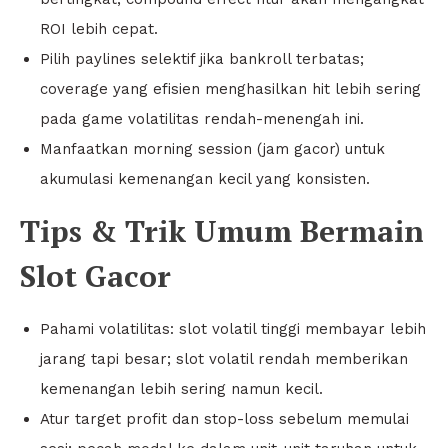
ROI lebih cepat.
Pilih paylines selektif jika bankroll terbatas;
coverage yang efisien menghasilkan hit lebih sering
pada game volatilitas rendah-menengah ini.
Manfaatkan morning session (jam gacor) untuk
akumulasi kemenangan kecil yang konsisten.
Tips & Trik Umum Bermain
Slot Gacor
Pahami volatilitas: slot volatil tinggi membayar lebih
jarang tapi besar; slot volatil rendah memberikan
kemenangan lebih sering namun kecil.
Atur target profit dan stop-loss sebelum memulai