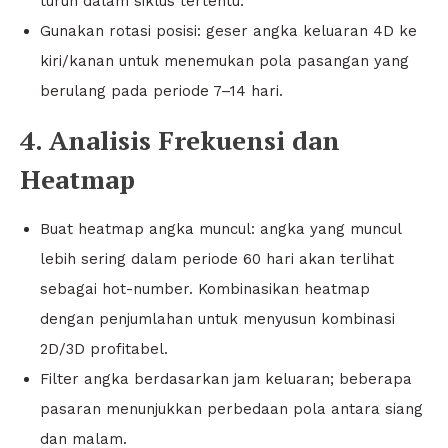
turun dalam siklus tertentu.
Gunakan rotasi posisi: geser angka keluaran 4D ke
kiri/kanan untuk menemukan pola pasangan yang
berulang pada periode 7–14 hari.
4. Analisis Frekuensi dan
Heatmap
Buat heatmap angka muncul: angka yang muncul
lebih sering dalam periode 60 hari akan terlihat
sebagai hot-number. Kombinasikan heatmap
dengan penjumlahan untuk menyusun kombinasi
2D/3D profitabel.
Filter angka berdasarkan jam keluaran; beberapa
pasaran menunjukkan perbedaan pola antara siang
dan malam.