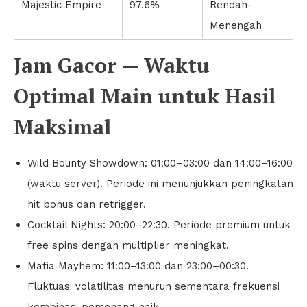
Majestic Empire
97.6%
Rendah-
Menengah
Jam Gacor — Waktu
Optimal Main untuk Hasil
Maksimal
Wild Bounty Showdown: 01:00–03:00 dan 14:00–16:00
(waktu server). Periode ini menunjukkan peningkatan
hit bonus dan retrigger.
Cocktail Nights: 20:00–22:30. Periode premium untuk
free spins dengan multiplier meningkat.
Mafia Mayhem: 11:00–13:00 dan 23:00–00:30.
Fluktuasi volatilitas menurun sementara frekuensi
kombinasi pemenang naik.