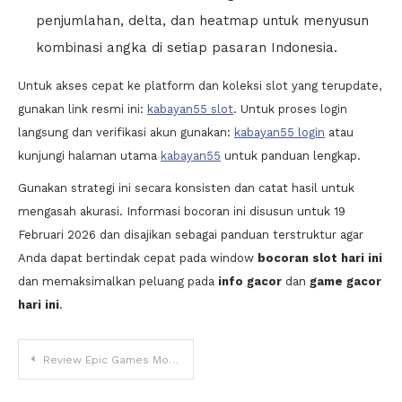
penjumlahan, delta, dan heatmap untuk menyusun
kombinasi angka di setiap pasaran Indonesia.
Untuk akses cepat ke platform dan koleksi slot yang terupdate,
gunakan link resmi ini:
kabayan55 slot
. Untuk proses login
langsung dan verifikasi akun gunakan:
kabayan55 login
atau
kunjungi halaman utama
kabayan55
untuk panduan lengkap.
Gunakan strategi ini secara konsisten dan catat hasil untuk
mengasah akurasi. Informasi bocoran ini disusun untuk 19
Februari 2026 dan disajikan sebagai panduan terstruktur agar
Anda dapat bertindak cepat pada window
bocoran slot hari ini
dan memaksimalkan peluang pada
info gacor
dan
game gacor
hari ini
.
Navigasi
Review Epic Games Mobile Terlengkap
pos