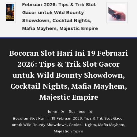
Februari 2026: Tips & Trik Slot
R
Gacor untuk Wild Bounty
T
Showdown, Cocktail Nights,
Mafia Mayhem, Majestic Empire
Bocoran Slot Hari Ini 19 Februari
2026: Tips & Trik Slot Gacor
untuk Wild Bounty Showdown,
Cocktail Nights, Mafia Mayhem,
Majestic Empire
Home
Business
Bocoran Slot Hari Ini 19 Februari 2026: Tips & Trik Slot Gacor
untuk Wild Bounty Showdown, Cocktail Nights, Mafia Mayhem,
Majestic Empire