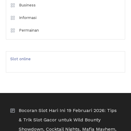
Business
Informasi
Permainan
Slot online
Bocoran Slot Hari Ini 19 Februari 2026: Tips
& Trik Slot Gacor untuk Wild Bounty
Showdown, Cocktail Nights, Mafia Mayhem,